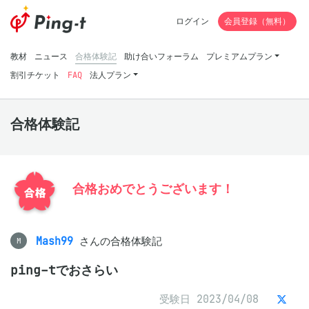
ログイン
会員登録（無料）
教材
ニュース
合格体験記
助け合いフォーラム
プレミアムプラン
割引チケット
FAQ
法人プラン
合格体験記
合格おめでとうございます！
Mash99
さんの合格体験記
M
ping-tでおさらい
受験日 2023/04/08