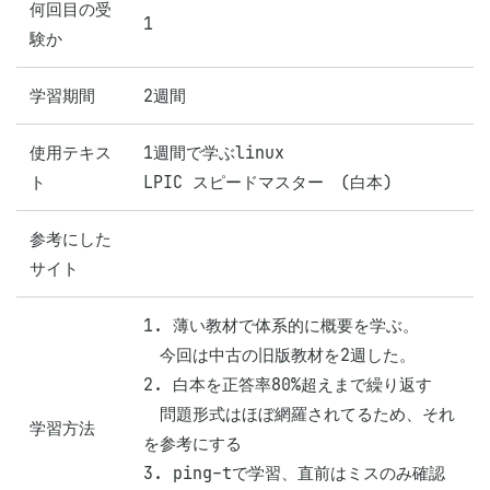
何回目の受
1
験か
学習期間
2週間
使用テキス
1週間で学ぶlinux

ト
LPIC スピードマスター　(白本)
参考にした
サイト
1. 薄い教材で体系的に概要を学ぶ。

　今回は中古の旧版教材を2週した。

2. 白本を正答率80%超えまで繰り返す

　問題形式はほぼ網羅されてるため、それ
学習方法
を参考にする

3. ping-tで学習、直前はミスのみ確認
