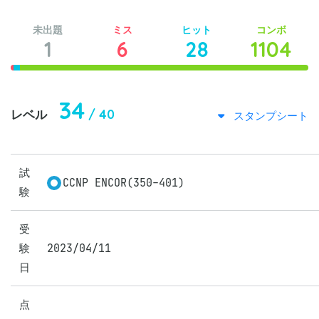
未出題
ミス
ヒット
コンボ
1
6
28
1104
34
/ 40
レベル
スタンプシート
試
CCNP ENCOR(350-401)
験
受
験
2023/04/11
日
点