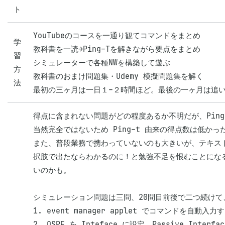
ト
YouTubeのコースを一通り観てコマンドをまとめ 

学
教科書を一読→Ping-Tを解きながら要点をまとめ 

習
シミュレーターで各種NWを構築して遊ぶ 

方
教科書のおまけ問題集・Udemy 模擬問題集を解く

法
最初の三ヶ月は一日１-２時間ほど。最後の一ヶ月は追い
得点に含まれない問題がどの程度あるか不明だが、Pin
当然完全ではないため Ping-t 由来の得点数は低かっ
また、普段業務で携わっていないのも大きいが、テキス
択肢で出たならわかるのに！と勉強不足を恨むことにな
いのかも。

シミュレーション問題は三問、20問目前後で二つ続けて、
1. event manager applet でコマンドを自動入力
2. OSPF を Inteface に設定、Passive Interfac