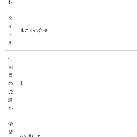
数
タ
イ
まさかの合格
ト
ル
何
回
目
の
1
受
験
か
学
習
4ヶ月ほど