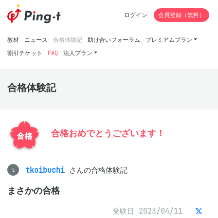
ログイン
会員登録（無料）
教材
ニュース
合格体験記
助け合いフォーラム
プレミアムプラン
割引チケット
FAQ
法人プラン
合格体験記
合格おめでとうございます！
tkoibuchi
さんの合格体験記
t
まさかの合格
受験日 2023/04/11