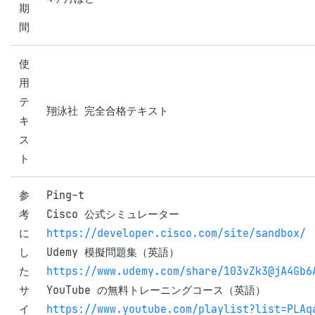
期
間
使
用
テ
翔泳社 完全合格テキスト
キ
ス
ト
参
Ping-t

考
に
https://developer.cisco.com/site/sandbox/
し
た
https://www.udemy.com/share/103vZk3@jA4Gb6
サ
イ
https://www.youtube.com/playlist?list=PLAq