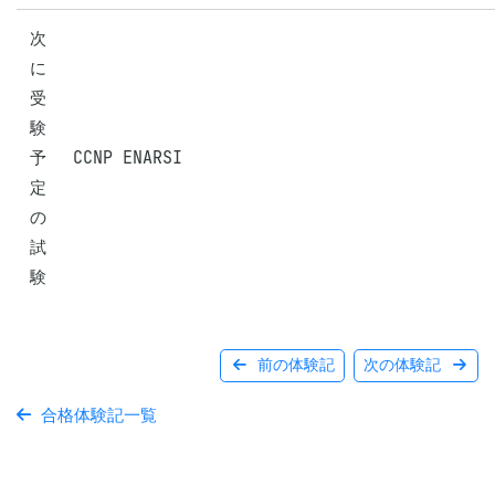
次
に
受
験
予
CCNP ENARSI
定
の
試
験
前の体験記
次の体験記
合格体験記一覧