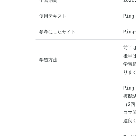
学習期間
202
使用テキスト
Ping
参考にしたサイト
Pin
前半は
後半は
学習方法
学習
りま
Pin
模擬
（2回
コマ問
運良く