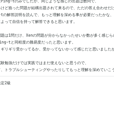
Ping-tのみでしたが、同じような感じの出題は数問で、

るけど捻った問題が結構出題されて来るので、ただの答え合わせだけ
g-tの解答説明を読んで、もっと理解を深める事が必要だったかな、
によって自信を持って解答できると思います。

問題は1問だけ、Xenの問題が分からなかったせいか数が多く感じら
ing-tと同程度の難易度だったと思います。

、ギリギリ受かってるか、受かってないかって感じだと思いましたが
試験勉強だけでは実践ではまだ使えないと思うので、

て、トラブルシューティングやったりしてもっと理解を深めていこ
定2級