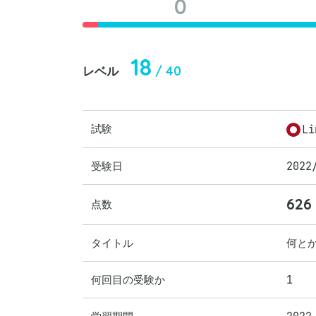
0
18
/ 40
レベル
試験
Li
受験日
2022
626
点数
タイトル
何と
何回目の受験か
1