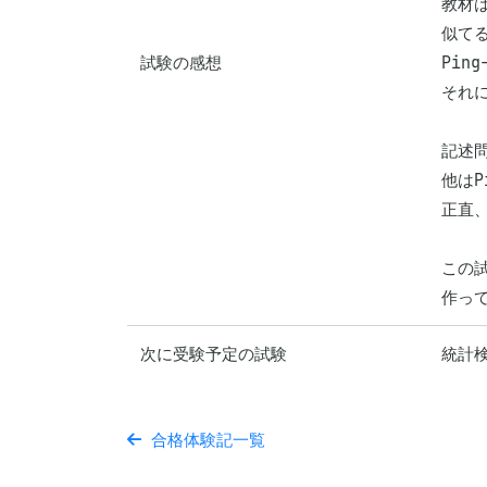
教材は
似て
試験の感想
Pin
それ
記述
他はP
正直
この
作っ
次に受験予定の試験
統計検
合格体験記一覧