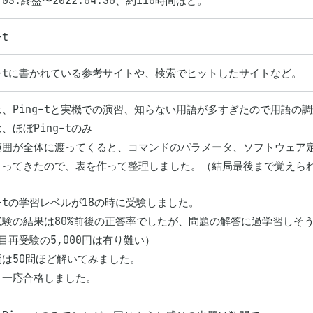
2.03.終盤〜2022.04.30、約110時間ほど。
-t
g-tに書かれている参考サイトや、検索でヒットしたサイトなど。
、Ping-tと実機での演習、知らない用語が多すぎたので用語の調
、ほぼPing-tのみ

範囲が全体に渡ってくると、コマンドのパラメータ、ソフトウェア
くってきたので、表を作って整理しました。（結局最後まで覚えら
g-tの学習レベルが18の時に受験しました。

試験の結果は80%前後の正答率でしたが、問題の解答に過学習しそう
目再受験の5,000円は有り難い）

は50問ほど解いてみました。

一応合格しました。
