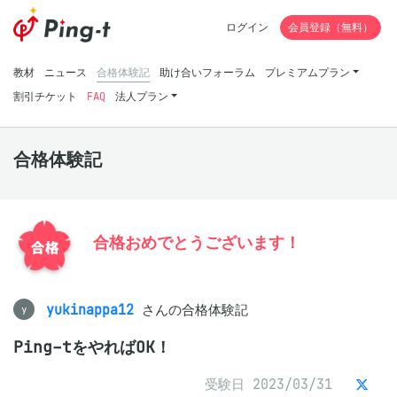
ログイン
会員登録（無料）
教材
ニュース
合格体験記
助け合いフォーラム
プレミアムプラン
割引チケット
FAQ
法人プラン
合格体験記
合格おめでとうございます！
yukinappa12
さんの合格体験記
y
Ping-tをやればOK！
受験日 2023/03/31