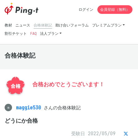
ログイン
会員登録（無料）
教材
ニュース
合格体験記
助け合いフォーラム
プレミアムプラン
割引チケット
FAQ
法人プラン
合格体験記
合格おめでとうございます！
maggie530
さんの合格体験記
m
どうにか合格
受験日 2022/05/09