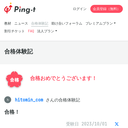
ログイン
会員登録（無料）
教材
ニュース
合格体験記
助け合いフォーラム
プレミアムプラン
割引チケット
FAQ
法人プラン
合格体験記
合格おめでとうございます！
hitomin_com
さんの合格体験記
h
合格！
受験日 2023/10/01