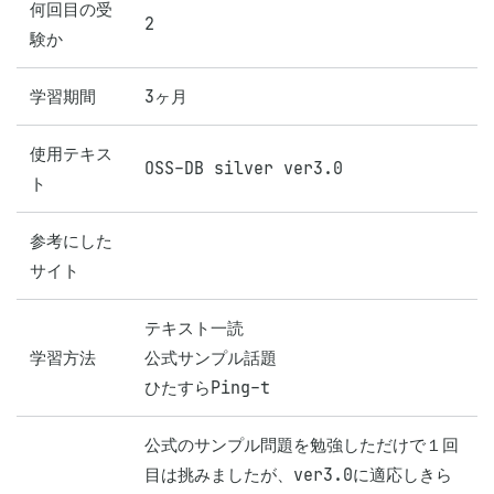
何回目の受
2
験か
学習期間
3ヶ月
使用テキス
OSS-DB silver ver3.0
ト
参考にした
サイト
テキスト一読

学習方法
公式サンプル話題

ひたすらPing-t
公式のサンプル問題を勉強しただけで１回
目は挑みましたが、ver3.0に適応しきら