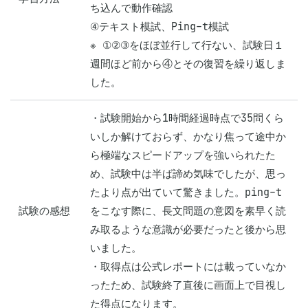
ち込んで動作確認　

④テキスト模試、Ping-t模試

※ ①②③をほぼ並行して行ない、試験日１
週間ほど前から④とその復習を繰り返しま
した。
・試験開始から1時間経過時点で35問くら
いしか解けておらず、かなり焦って途中か
ら極端なスピードアップを強いられたた
め、試験中は半ば諦め気味でしたが、思っ
たより点が出ていて驚きました。ping-t
試験の感想
をこなす際に、長文問題の意図を素早く読
み取るような意識が必要だったと後から思
いました。

・取得点は公式レポートには載っていなか
ったため、試験終了直後に画面上で目視し
た得点になります。