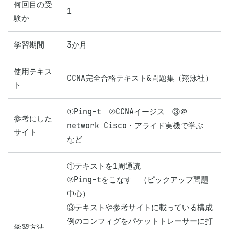
何回目の受
1
験か
学習期間
3か月
使用テキス
CCNA完全合格テキスト&問題集（翔泳社）
ト
①Ping-t　②CCNAイージス　③＠
参考にした
network Cisco・アライド実機で学ぶ

サイト
など
①テキストを1周通読

②Ping-tをこなす　（ピックアップ問題
中心）

③テキストや参考サイトに載っている構成
例のコンフィグをパケットトレーサーに打
学習方法