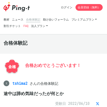
ログイン
会員登録（無料）
教材
ニュース
合格体験記
助け合いフォーラム
プレミアムプラン
割引チケット
FAQ
法人プラン
合格体験記
合格おめでとうございます！
tshima2
さんの合格体験記
t
途中は諦め気味だったが何とか
受験日 2022/06/10