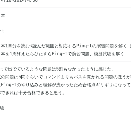
/4/16~2024/4/30
き本
-ｔ
本1章分を読む→読んだ範囲と対応するPing-tの演習問題を解く（
g-tで出でているような問題は5割もなかったように感じた。

式の問題は5問ぐらいでコマンドよりもパスを聞かれる問題のほうが
Ping-tのやり込みと理解が浅かったため合格点ギリギリになって
解できれば十分合格できると思う。
試験