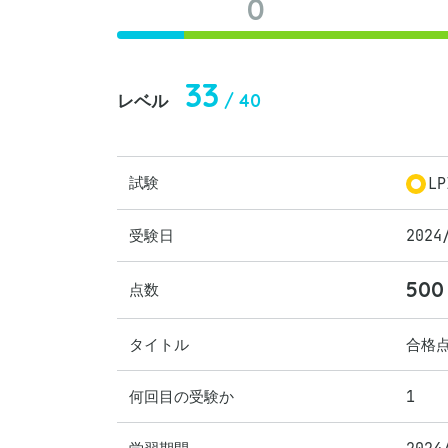
0
33
/ 40
レベル
試験
LP
受験日
2024
500
点数
タイトル
合格
何回目の受験か
1