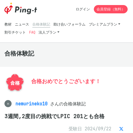
ログイン
会員登録（無料）
教材
ニュース
合格体験記
助け合いフォーラム
プレミアムプラン
割引チケット
FAQ
法人プラン
合格体験記
合格おめでとうございます！
nemurineko10
さんの合格体験記
n
3週間,2度目の挑戦でLPIC 201とも合格
受験日 2024/09/22