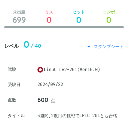
未出題
ミス
ヒット
コンボ
699
0
0
0
0
/ 40
レベル
スタンプシート
試験
LinuC Lv2-201(Ver10.0)
受験日
2024/09/22
600
点数
点
タイトル
3週間,2度目の挑戦でLPIC 201とも合格