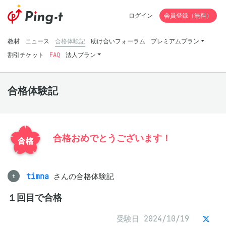
ログイン
会員登録（無料）
教材
ニュース
合格体験記
助け合いフォーラム
プレミアムプラン
割引チケット
FAQ
法人プラン
合格体験記
合格おめでとうございます！
timna
さんの合格体験記
t
１回目で合格
受験日 2024/10/19