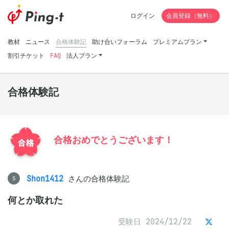
ログイン
会員登録（無料）
教材
ニュース
合格体験記
助け合いフォーラム
プレミアムプラン
割引チケット
FAQ
法人プラン
合格体験記
合格おめでとうございます！
Shon1412
さんの合格体験記
S
何とか取れた
受験日 2024/12/22