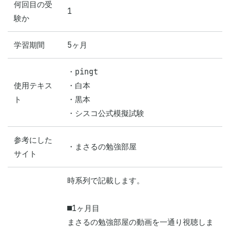
何回目の受
1
験か
学習期間
5ヶ月
・pingt

使用テキス
・白本

ト
・黒本

・シスコ公式模擬試験
参考にした
・まさるの勉強部屋
サイト
時系列で記載します。

■1ヶ月目

まさるの勉強部屋の動画を一通り視聴しま