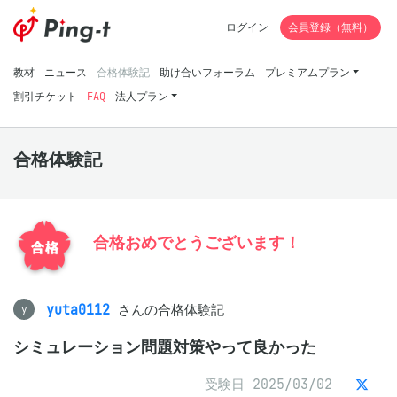
ログイン
会員登録（無料）
教材
ニュース
合格体験記
助け合いフォーラム
プレミアムプラン
割引チケット
FAQ
法人プラン
合格体験記
合格おめでとうございます！
yuta0112
さんの合格体験記
y
シミュレーション問題対策やって良かった
受験日 2025/03/02