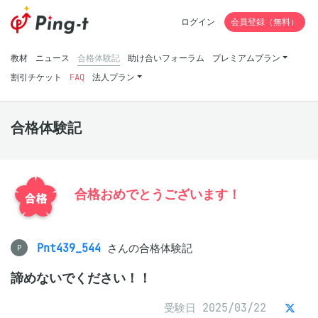
ログイン
会員登録（無料）
教材
ニュース
合格体験記
助け合いフォーラム
プレミアムプラン
割引チケット
FAQ
法人プラン
合格体験記
合格おめでとうございます！
Pnt439_544
さんの合格体験記
P
諦めないでください！！
受験日 2025/03/22