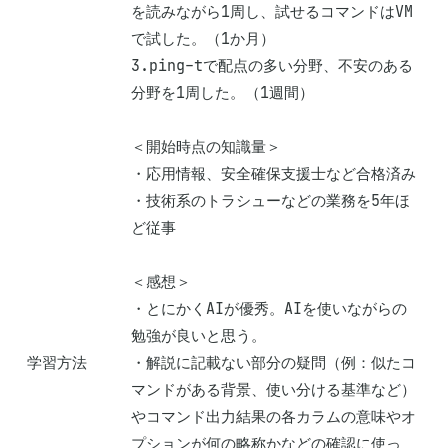
を読みながら1周し、試せるコマンドはVM
で試した。（1か月）

3.ping-tで配点の多い分野、不安のある
分野を1周した。（1週間）

＜開始時点の知識量＞

・応用情報、安全確保支援士など合格済み

・技術系のトラシューなどの業務を5年ほ
ど従事

＜感想＞

・とにかくAIが優秀。AIを使いながらの
勉強が良いと思う。

学習方法
・解説に記載ない部分の疑問（例：似たコ
マンドがある背景、使い分ける基準など）
やコマンド出力結果の各カラムの意味やオ
プションが何の略称かなどの確認に使っ