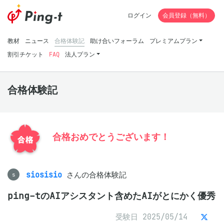
ログイン
会員登録（無料）
教材
ニュース
合格体験記
助け合いフォーラム
プレミアムプラン
割引チケット
FAQ
法人プラン
合格体験記
合格おめでとうございます！
siosisio
さんの合格体験記
s
ping-tのAIアシスタント含めたAIがとにかく優秀
受験日 2025/05/14