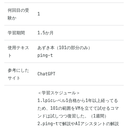
何回目の受
1
験か
学習期間
1.5か月
使用テキス
あずき本（101の部分のみ）

ト
ping-t
参考にした
ChatGPT
サイト
＜学習スケジュール＞

1.lpicレベル1合格から1年以上経ってる
ため、101の範囲をVMを立てて試せるコマ
ンドは試しつつ復習した。（1週間）

2.ping-tで解説やAIアシスタントの解説