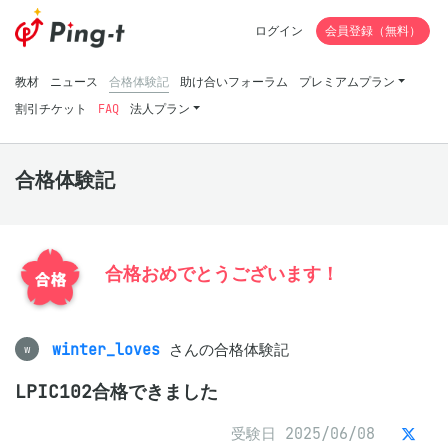
ログイン
会員登録（無料）
教材
ニュース
合格体験記
助け合いフォーラム
プレミアムプラン
割引チケット
FAQ
法人プラン
合格体験記
合格おめでとうございます！
winter_loves
さんの合格体験記
w
LPIC102合格できました
受験日 2025/06/08