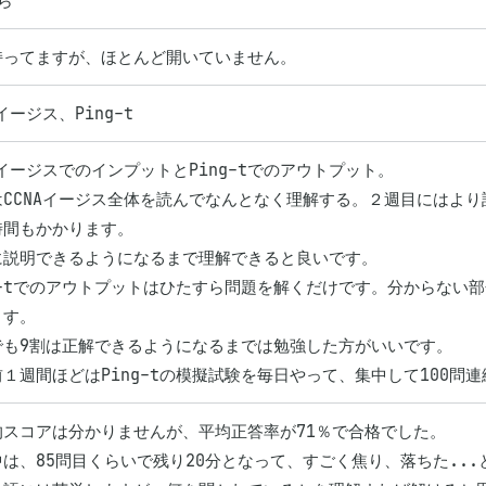
ら
持ってますが、ほとんど開いていません。
Aイージス、Ping-t
AイージスでのインプットとPing-tでのアウトプット。

はCCNAイージス全体を読んでなんとなく理解する。２週目にはよ
間もかかります。

に説明できるようになるまで理解できると良いです。

g-tでのアウトプットはひたすら問題を解くだけです。分からない部分
す。

でも9割は正解できるようになるまでは勉強した方がいいです。

１週間ほどはPing-tの模擬試験を毎日やって、集中して100問
的スコアは分かりませんが、平均正答率が71％で合格でした。

は、85問目くらいで残り20分となって、すごく焦り、落ちた...