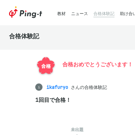
教材
ニュース
合格体験記
助け合
合格体験記
合格おめでとうございます！
ikafuryo
さんの合格体験記
i
1回目で合格！
未出題