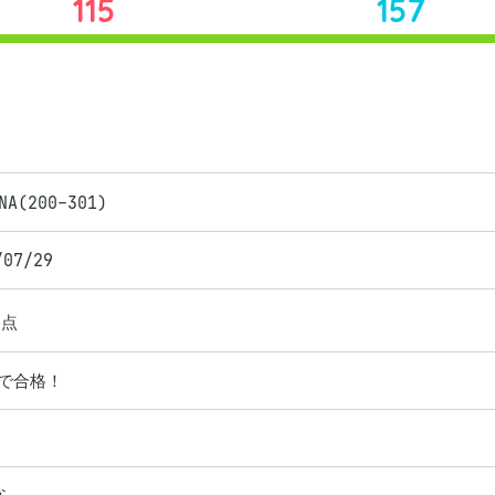
115
157
NA(200-301)
/07/29
点
目で合格！