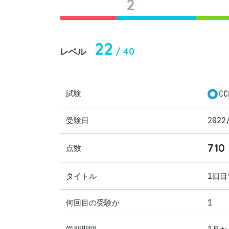
2
22
/ 40
レベル
試験
CC
受験日
2022
710
点数
タイトル
1回
何回目の受験か
1