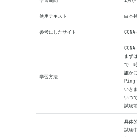
学習期間
1月か
使用テキスト
白本
参考にしたサイト
CCN
CCN
まず
で、時
誰か
学習方法
Pin
いきま
いつ
試験前
具体
試験中