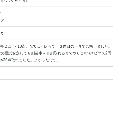
タルで3か月ぐらい


マス
-t
過去２回（410点、470点）落ちて、３度目の正直で合格しました。

gtの摸試安定して８割後半～９割取れるまでやりこむ→スピマス2周

。