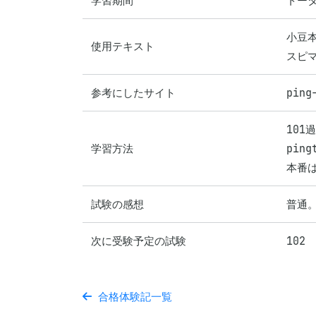
学習期間
トー
小豆本
使用テキスト
スピ
参考にしたサイト
ping
101
学習方法
pin
試験の感想
普通
次に受験予定の試験
102
合格体験記一覧