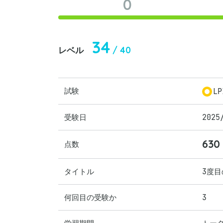
0
34
/ 40
レベル
試験
LP
受験日
2025
630
点数
タイトル
3度目
何回目の受験か
3