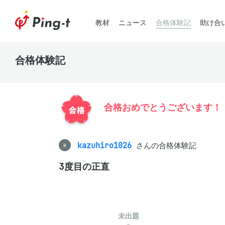
教材
ニュース
合格体験記
助け合
合格体験記
合格おめでとうございます！
kazuhiro1026
さんの合格体験記
k
3度目の正直
未出題