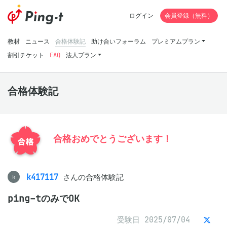
ログイン
会員登録（無料）
教材
ニュース
合格体験記
助け合いフォーラム
プレミアムプラン
割引チケット
FAQ
法人プラン
合格体験記
合格おめでとうございます！
k417117
さんの合格体験記
k
ping-tのみでOK
受験日 2025/07/04