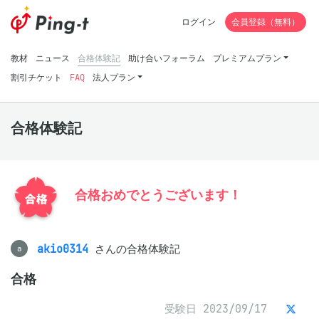
ログイン
会員登録（無料）
教材
ニュース
合格体験記
助け合いフォーラム
プレミアムプラン
割引チケット
FAQ
法人プラン
合格体験記
合格おめでとうございます！
akio0314
さんの合格体験記
a
合格
受験日 2023/09/17