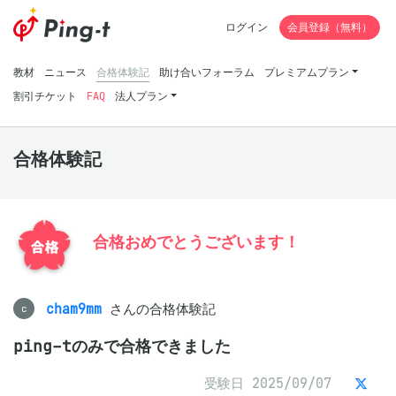
ログイン
会員登録（無料）
教材
ニュース
合格体験記
助け合いフォーラム
プレミアムプラン
割引チケット
FAQ
法人プラン
合格体験記
合格おめでとうございます！
cham9mm
さんの合格体験記
c
ping-tのみで合格できました
受験日 2025/09/07