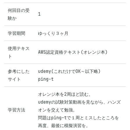
何回目の受
1
験か
学習期間
ゆっくり３ヶ月
使用テキス
AWS認定資格テキスト(オレンジ本)
ト
参考にした
udemy(これだけでOK～以下略)

サイト
ping-t
オレンジ本を2周ほど読む。

udemyの試験対策動画を見ながら、ハンズ
学習方法
オンを交えて勉強。

問題はping-tで１周とミスしたところを
再度、最後に模擬演習を。