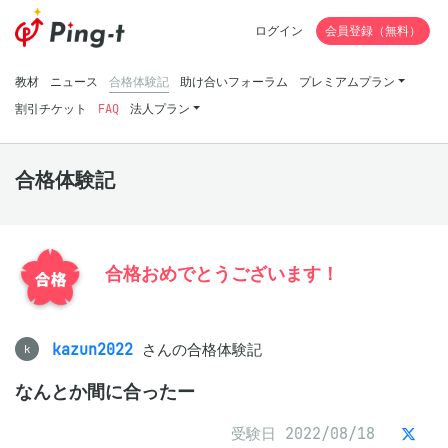
ログイン
会員登録（無料）
教材
ニュース
合格体験記
助け合いフォーラム
プレミアムプラン
割引チケット
FAQ
法人プラン
合格体験記
合格おめでとうございます！
kazun2022
さんの合格体験記
k
なんとか間に合ったー
受験日 2022/08/18