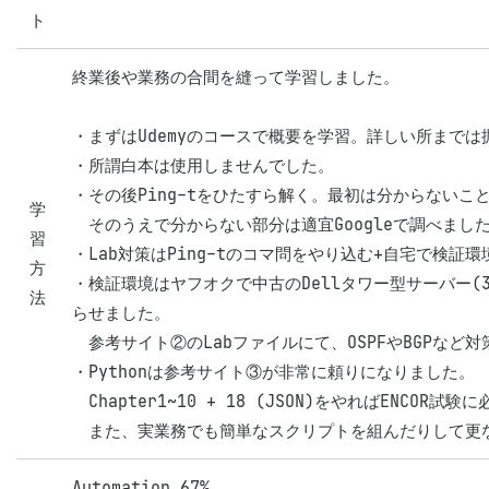
ト
終業後や業務の合間を縫って学習しました。

・まずはUdemyのコースで概要を学習。詳しい所まで
・所謂白本は使用しませんでした。

・その後Ping-tをひたすら解く。最初は分からないこ
学
　そのうえで分からない部分は適宜Googleで調べました
習
・Lab対策はPing-tのコマ問をやり込む+自宅で検証
方
・検証環境はヤフオクで中古のDellタワー型サーバー(3
法
らせました。

　参考サイト②のLabファイルにて、OSPFやBGPなど
・Pythonは参考サイト③が非常に頼りになりました。

　Chapter1~10 + 18 (JSON)をやればENCOR
　また、実業務でも簡単なスクリプトを組んだりして更なる
Automation 67%
