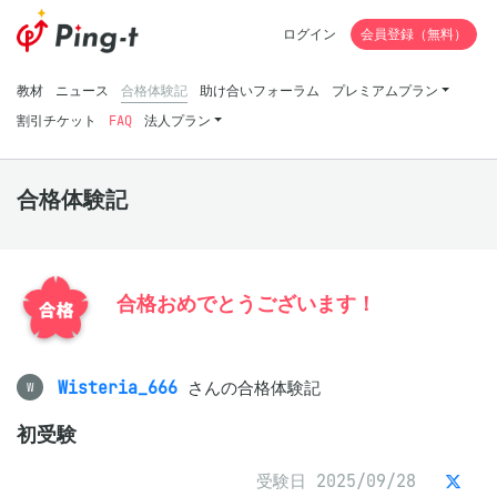
ログイン
会員登録（無料）
教材
ニュース
合格体験記
助け合いフォーラム
プレミアムプラン
割引チケット
FAQ
法人プラン
合格体験記
合格おめでとうございます！
Wisteria_666
さんの合格体験記
W
初受験
受験日 2025/09/28