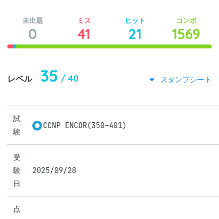
未出題
ミス
ヒット
コンボ
0
41
21
1569
35
/ 40
レベル
スタンプシート
試
CCNP ENCOR(350-401)
験
受
験
2025/09/28
日
点