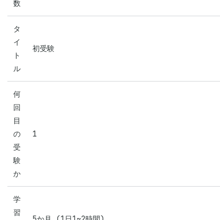
数
タ
イ
初受験
ト
ル
何
回
目
の
1
受
験
か
学
習
5か月 (1日1~2時間)