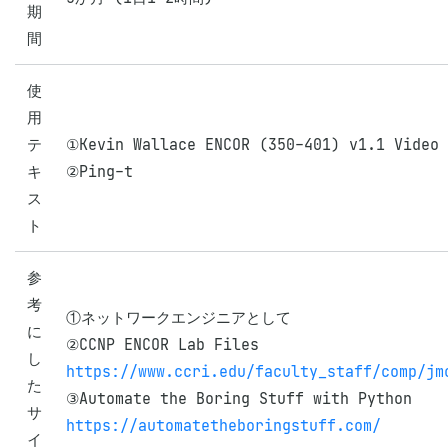
期
間
使
用
テ
①Kevin Wallace ENCOR (350-401) v1.1 Video 
キ
②Ping-t
ス
ト
参
考
①ネットワークエンジニアとして

に
し
https://www.ccri.edu/faculty_staff/comp/jm
た
サ
https://automatetheboringstuff.com/
イ