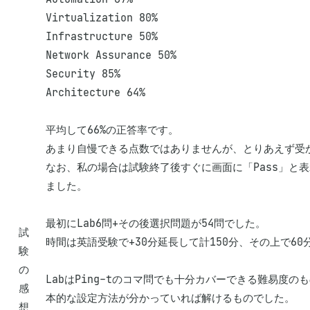
Virtualization 80%

Infrastructure 50%

Network Assurance 50%

Security 85%

Architecture 64%

平均して66%の正答率です。

あまり自慢できる点数ではありませんが、とりあえず受か
なお、私の場合は試験終了後すぐに画面に「Pass」と
ました。

最初にLab6問+その後選択問題が54問でした。

試
時間は英語受験で+30分延長して計150分、その上で60
験
の
LabはPing-tのコマ問でも十分カバーできる難易度のもので
感
本的な設定方法が分かっていれば解けるものでした。

想