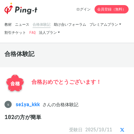
ログイン
会員登録（無料）
教材
ニュース
合格体験記
助け合いフォーラム
プレミアムプラン
割引チケット
FAQ
法人プラン
合格体験記
合格おめでとうございます！
seiya_kkk
さんの合格体験記
s
102の方が簡単
受験日 2025/10/11