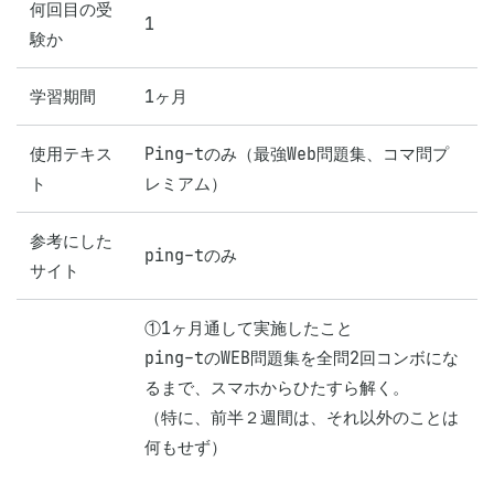
何回目の受
1
験か
学習期間
1ヶ月
使用テキス
Ping-tのみ（最強Web問題集、コマ問プ
ト
レミアム）
参考にした
ping-tのみ
サイト
①1ヶ月通して実施したこと

ping-tのWEB問題集を全問2回コンボにな
るまで、スマホからひたすら解く。

（特に、前半２週間は、それ以外のことは
何もせず）
