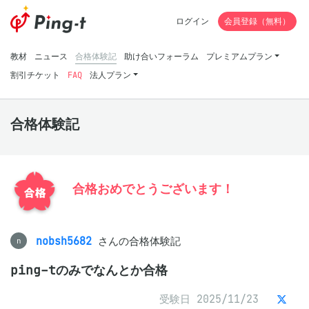
ログイン
会員登録（無料）
教材
ニュース
合格体験記
助け合いフォーラム
プレミアムプラン
割引チケット
FAQ
法人プラン
合格体験記
合格おめでとうございます！
nobsh5682
さんの合格体験記
n
ping-tのみでなんとか合格
受験日 2025/11/23