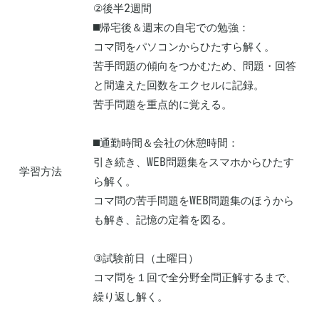
②後半2週間

■帰宅後＆週末の自宅での勉強：

コマ問をパソコンからひたすら解く。

苦手問題の傾向をつかむため、問題・回答
と間違えた回数をエクセルに記録。

苦手問題を重点的に覚える。

■通勤時間＆会社の休憩時間：

引き続き、WEB問題集をスマホからひたす
学習方法
ら解く。

コマ問の苦手問題をWEB問題集のほうから
も解き、記憶の定着を図る。

③試験前日（土曜日）

コマ問を１回で全分野全問正解するまで、
繰り返し解く。
