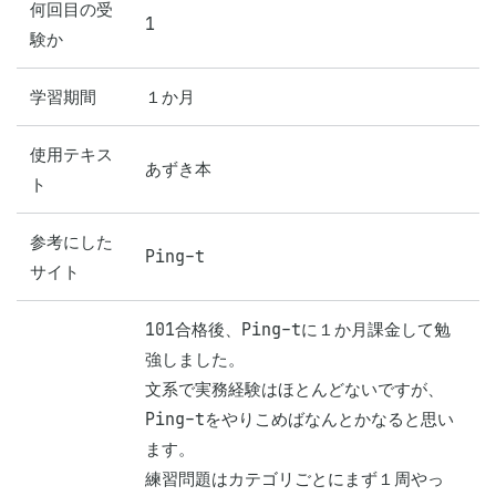
何回目の受
1
験か
学習期間
１か月
使用テキス
あずき本
ト
参考にした
Ping-t
サイト
101合格後、Ping-tに１か月課金して勉
強しました。

文系で実務経験はほとんどないですが、
Ping-tをやりこめばなんとかなると思い
ます。

練習問題はカテゴリごとにまず１周やっ