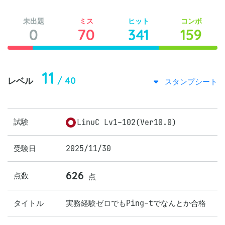
未出題
ミス
ヒット
コンボ
0
70
341
159
11
/ 40
レベル
スタンプシート
試験
LinuC Lv1-102(Ver10.0)
受験日
2025/11/30
626
点数
点
タイトル
実務経験ゼロでもPing-tでなんとか合格