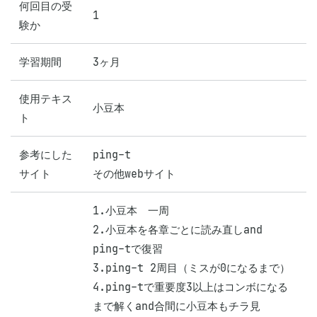
何回目の受
1
験か
学習期間
3ヶ月
使用テキス
小豆本
ト
参考にした
ping-t

サイト
その他webサイト
1.小豆本　一周

2.小豆本を各章ごとに読み直しand 
ping-tで復習

3.ping-t 2周目（ミスが0になるまで）

4.ping-tで重要度3以上はコンボになる
まで解くand合間に小豆本もチラ見
