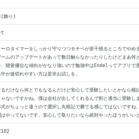
(飾り)
-t
ドーロタイマーをしっかり守りつつモチベが若干残るところでやめる
ゲームのアップデートがあって数日触らなかったりしたけどまあ何と
身、聴覚優位な傾向がかなり強いので勉強中はEndelってアプリ
集中が途切れやすい方は是非お試しを。
するだけなら何とでもなるんだけど安心して受験したいとかなら模試
じゃないですかね。僕は会社が出してくれるんで割と適当に受験しまし
形式がちょっと違うので選択し丸暗記で勝てる感じではないですね。
問はやってないです。安心して取りたいなら絶対やったほうがいい
C102