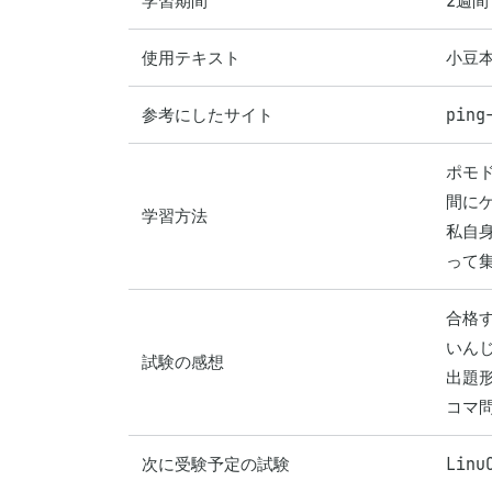
学習期間
2週間
使用テキスト
小豆本
参考にしたサイト
ping
ポモ
間に
学習方法
私自
って
合格
いん
試験の感想
出題
コマ
次に受験予定の試験
Linu