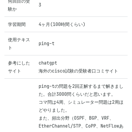
何回目の受
3
験か
学習期間
4ヶ月(100時間くらい)
使用テキス
ping-t
ト
参考にした
chatgpt

サイト
海外のcisco試験の受験者口コミサイト
ping-tの問題を2回正解するまで解きまし
た。合計3000問くらいだと思います。

コマ問は4周、シミュレーター問題は2周ほ
どやりました。

また、頻出分野（OSPF、BGP、VRF、
EtherChannel/STP、CoPP、NetFlowあ