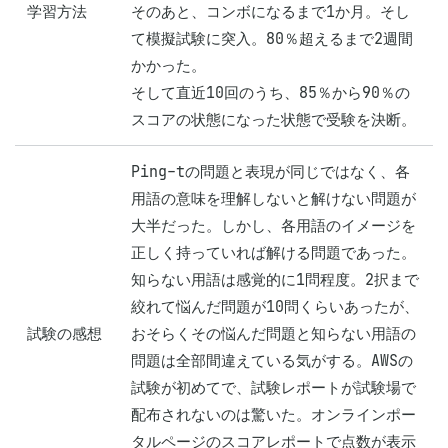
学習方法
そのあと、コンボになるまで1か月。そし
て模擬試験に突入。80％超えるまで2週間
かかった。

そして直近10回のうち、85％から90％の
スコアの状態になった状態で受験を決断。
Ping-tの問題と表現が同じではなく、各
用語の意味を理解しないと解けない問題が
大半だった。しかし、各用語のイメージを
正しく持っていれば解ける問題であった。
知らない用語は感覚的に1問程度。2択まで
絞れて悩んだ問題が10問くらいあったが、
試験の感想
おそらくその悩んだ問題と知らない用語の
問題は全部間違えている気がする。AWSの
試験が初めてで、試験レポートが試験場で
配布されないのは驚いた。オンラインポー
タルページのスコアレポートで点数が表示