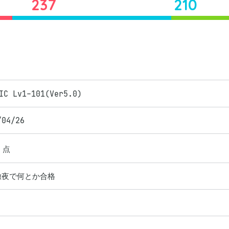
237
210
IC Lv1-101(Ver5.0)
/04/26
点
徹夜で何とか合格