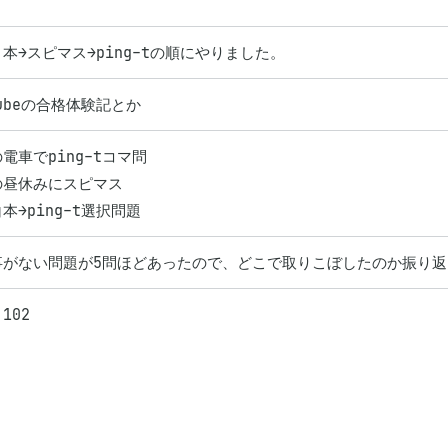
本→スピマス→ping-tの順にやりました。
tubeの合格体験記とか
電車でping-tコマ問

昼休みにスピマス

本→ping-t選択問題
事がない問題が5問ほどあったので、どこで取りこぼしたのか振り返
 102