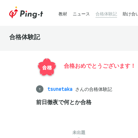
教材
ニュース
合格体験記
助け合
合格体験記
合格おめでとうございます！
tsunetaka
さんの合格体験記
t
前日徹夜で何とか合格
未出題