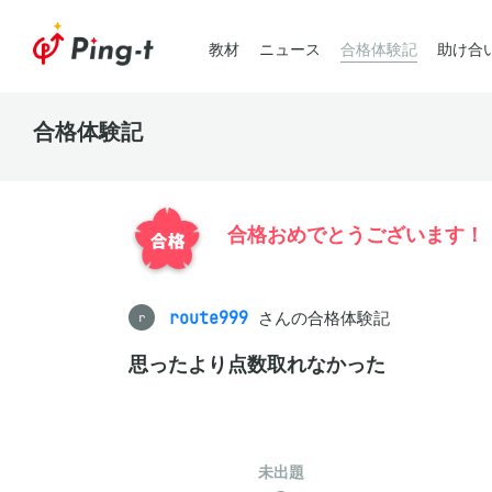
教材
ニュース
合格体験記
助け合
合格体験記
合格おめでとうございます！
route999
さんの合格体験記
r
思ったより点数取れなかった
未出題