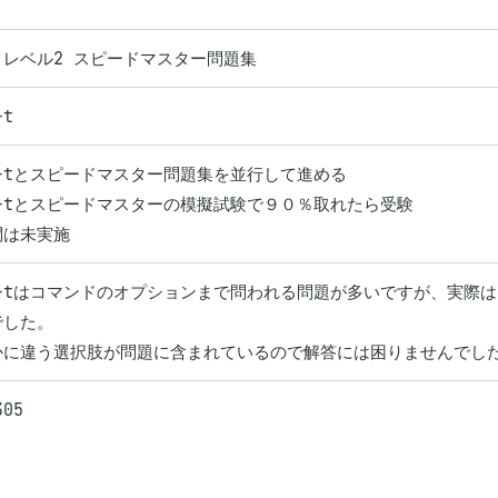
C レベル2 スピードマスター問題集
-t
g-tとスピードマスター問題集を並行して進める

g-tとスピードマスターの模擬試験で９０％取れたら受験

問は未実施
ng-tはコマンドのオプションまで問われる問題が多いですが、実際
した。

かに違う選択肢が問題に含まれているので解答には困りませんでし
305 