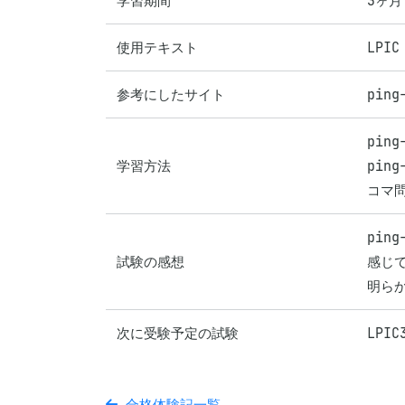
学習期間
3ヶ月
使用テキスト
LPI
参考にしたサイト
ping
pin
学習方法
pin
コマ
pi
試験の感想
感じで
明ら
次に受験予定の試験
LPIC
合格体験記一覧