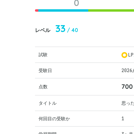
0
33
/ 40
レベル
試験
LP
受験日
2026
700
点数
タイトル
思っ
何回目の受験か
1