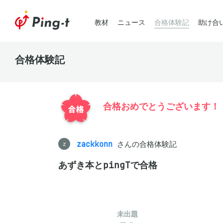
教材
ニュース
合格体験記
助け合
合格体験記
合格おめでとうございます！
zackkonn
さんの合格体験記
z
あずき本とpingTで合格
未出題