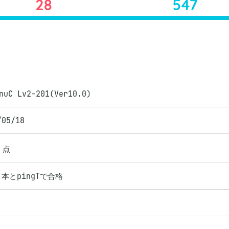
28
547
nuC Lv2-201(Ver10.0)
/05/18
点
本とpingTで合格