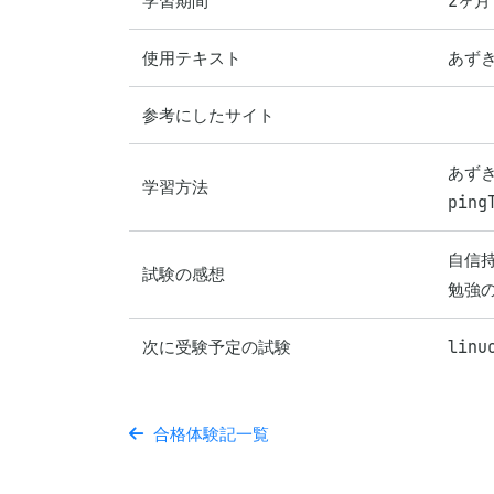
学習期間
2ヶ月
使用テキスト
あず
参考にしたサイト
あずき
学習方法
pin
自信
試験の感想
勉強
次に受験予定の試験
lin
合格体験記一覧