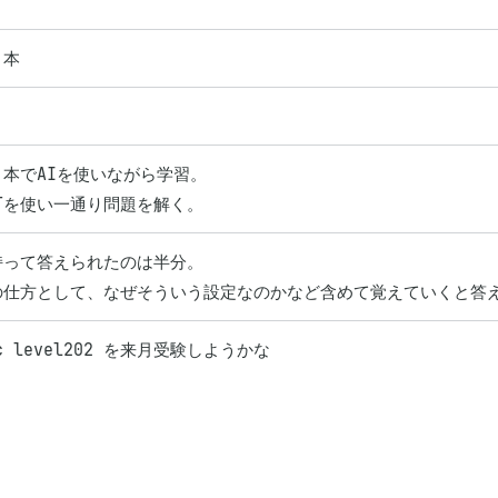
き本
本でAIを使いながら学習。

gTを使い一通り問題を解く。
持って答えられたのは半分。

の仕方として、なぜそういう設定なのかなど含めて覚えていくと答
uc level202 を来月受験しようかな