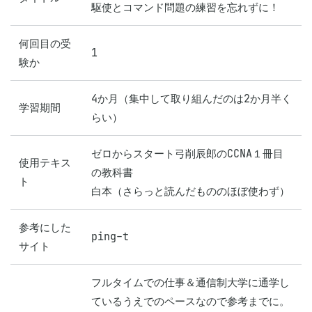
駆使とコマンド問題の練習を忘れずに！
何回目の受
1
験か
4か月（集中して取り組んだのは2か月半く
学習期間
らい）
ゼロからスタート弓削辰郎のCCNA１冊目
使用テキス
の教科書

ト
白本（さらっと読んだもののほぼ使わず）
参考にした
ping-t
サイト
フルタイムでの仕事＆通信制大学に通学し
ているうえでのペースなので参考までに。
