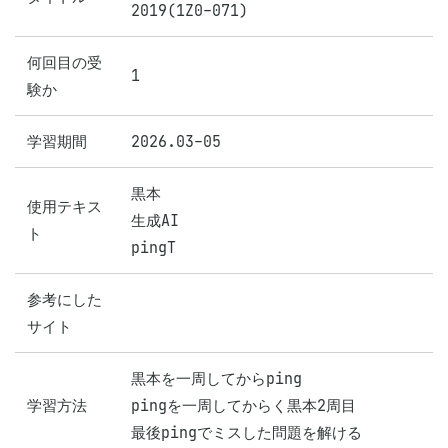
2019(1Z0-071)
何回目の受
1
験か
学習期間
2026.03-05
黒本

使用テキス
生成AI

ト
pingT
参考にした
サイト
黒本を一周してからping

学習方法
pingを一周してからく黒本2周目

最後pingでミスした問題を解ける