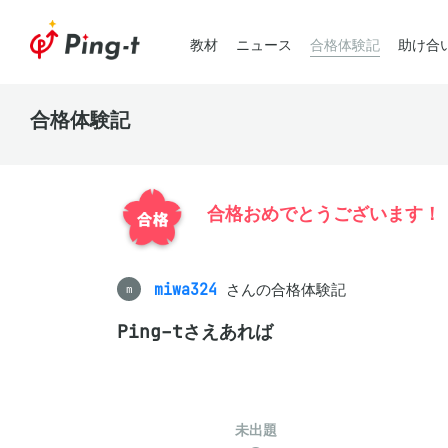
教材
ニュース
合格体験記
助け合
合格体験記
合格おめでとうございます！
miwa324
さんの合格体験記
m
Ping-tさえあれば
未出題