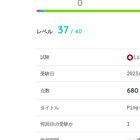
0
37
/ 40
レベル
試験
Li
受験日
2023
680
点数
タイトル
Pin
何回目の受験か
1