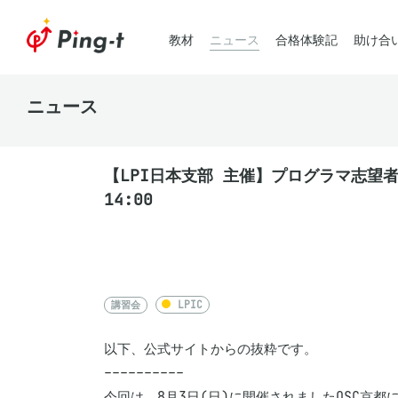
教材
ニュース
合格体験記
助け合
ニュース
【LPI日本支部 主催】プログラマ志望者がL
14:00
講習会
LPIC
以下、公式サイトからの抜粋です。

----------

今回は、8月3日(日)に開催されましたOSC京都