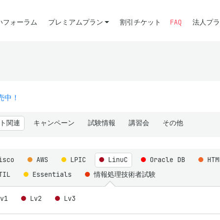
いフォーラム
プレミアムプラン
割引チケット
FAQ
法人プラ
販売中！
ト関連
キャンペーン
試験情報
講習会
その他
isco
AWS
LPIC
LinuC
Oracle DB
HT
TIL
Essentials
情報処理技術者試験
Lv1
Lv2
Lv3