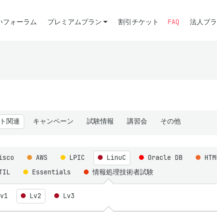
いフォーラム
プレミアムプラン
割引チケット
FAQ
法人プラ
ト関連
キャンペーン
試験情報
講習会
その他
isco
AWS
LPIC
LinuC
Oracle DB
HT
TIL
Essentials
情報処理技術者試験
Lv1
Lv2
Lv3