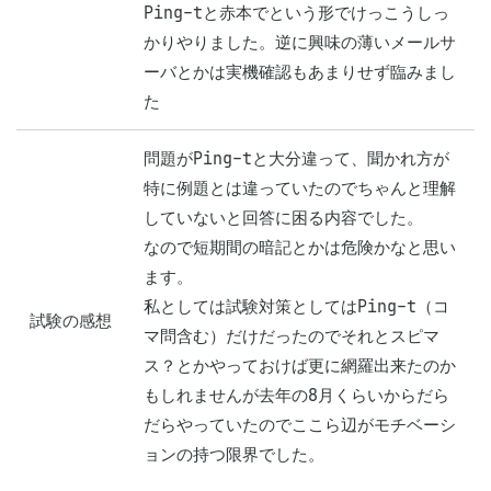
Ping-tと赤本でという形でけっこうしっ
かりやりました。逆に興味の薄いメールサ
ーバとかは実機確認もあまりせず臨みまし
た
問題がPing-tと大分違って、聞かれ方が
特に例題とは違っていたのでちゃんと理解
していないと回答に困る内容でした。

なので短期間の暗記とかは危険かなと思い
ます。

私としては試験対策としてはPing-t（コ
試験の感想
マ問含む）だけだったのでそれとスピマ
ス？とかやっておけば更に網羅出来たのか
もしれませんが去年の8月くらいからだら
だらやっていたのでここら辺がモチベーシ
ョンの持つ限界でした。
