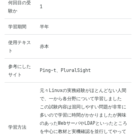
何回目の受
1
験か
学習期間
半年
使用テキス
赤本
ト
参考にした
Ping-t、PluralSight
サイト
元々Linuxの実務経験がほとんどない人間
で、一から各分野について学習しました

この試験内容は混同しやすい問題が非常に
多いので学習に時間がかかりましたが興味
のあったWebサーバやLDAPといったところ
学習方法
を中心に教材と実機確認を並行してやって