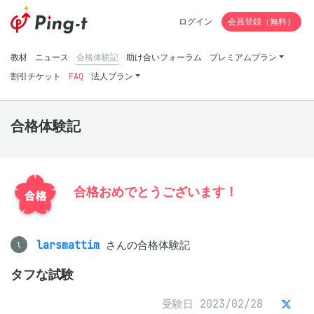
ログイン
会員登録（無料）
教材
ニュース
合格体験記
助け合いフォーラム
プレミアムプラン
割引チケット
FAQ
法人プラン
合格体験記
合格おめでとうございます！
larsmattim
さんの合格体験記
l
タフな試験
受験日 2023/02/28