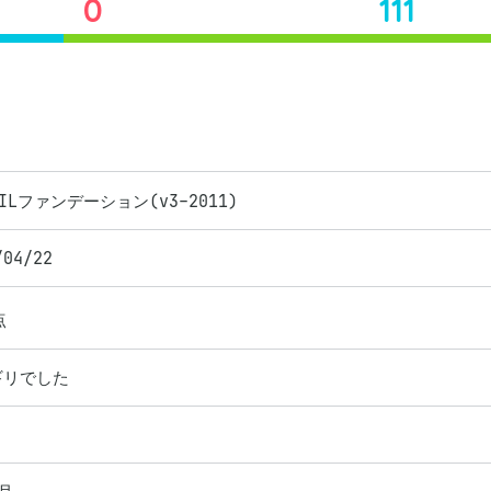
0
111
TILファンデーション(v3-2011)
/04/22
点
ギリでした