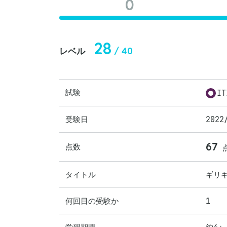
0
28
/ 40
レベル
試験
I
受験日
2022
67
点数
タイトル
ギリ
何回目の受験か
1