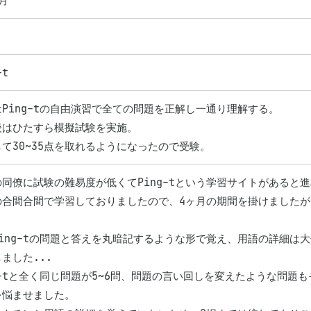
月
-t
Ping-tの自由演習で全ての問題を正解し一通り理解する。

後はひたすら模擬試験を実施。

て30~35点を取れるようになったので受験。
同僚に試験の難易度が低くてPing-tという学習サイトがあると進
の合間合間で学習しておりましたので、4ヶ月の期間を掛けましたが
Ping-tの問題と答えを丸暗記するような形で覚え、用語の詳細は
ました...

ng-tと全く同じ問題が5~6問、問題の言い回しを変えたような問
悩ませました。
