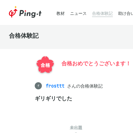
教材
ニュース
合格体験記
助け合
合格体験記
合格おめでとうございます！
frosttt
さんの合格体験記
f
ギリギリでした
未出題