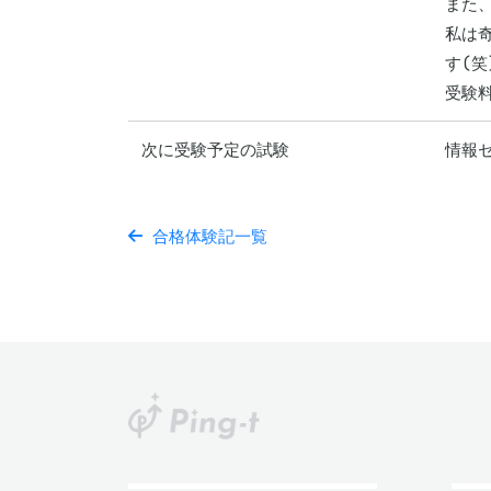
また
私は
す(笑)
受験
次に受験予定の試験
情報
合格体験記一覧