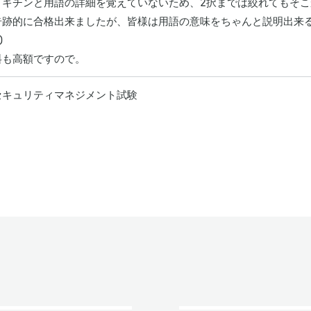
、キチンと用語の詳細を覚えていないため、2択までは絞れてもそこ
奇跡的に合格出来ましたが、皆様は用語の意味をちゃんと説明出来


料も高額ですので。
セキュリティマネジメント試験