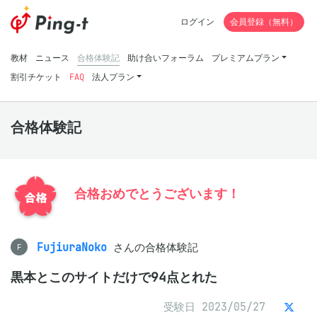
ログイン
会員登録（無料）
教材
ニュース
合格体験記
助け合いフォーラム
プレミアムプラン
割引チケット
FAQ
法人プラン
合格体験記
合格おめでとうございます！
FujiuraNoko
さんの合格体験記
F
黒本とこのサイトだけで94点とれた
受験日 2023/05/27