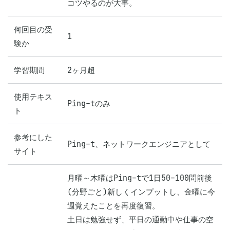
コツやるのが大事。
何回目の受
1
験か
学習期間
2ヶ月超
使用テキス
Ping-tのみ
ト
参考にした
Ping-t、ネットワークエンジニアとして
サイト
月曜～木曜はPing-tで1日50-100問前後
(分野ごと)新しくインプットし、金曜に今
週覚えたことを再度復習。

土日は勉強せず、平日の通勤中や仕事の空