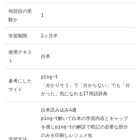
何回目の受
1
験か
学習期間
2ヶ月半
使用テキス
白本
ト
ping-t

参考にした
「分かりそう」で「分からない」でも「分
サイト
かった」気になれるIT用語辞典
白本読み込み4週

ping-t解いて白本の学習内容とギャップ
を感じping-tの解説で暗記の必要な部分
のみを印刷しレジュメ化

学習方法