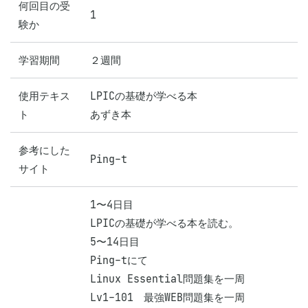
何回目の受
1
験か
学習期間
２週間
使用テキス
LPICの基礎が学べる本

ト
あずき本
参考にした
Ping-t
サイト
1〜4日目

LPICの基礎が学べる本を読む。

5〜14日目

Ping-tにて

Linux Essential問題集を一周

Lv1-101　最強WEB問題集を一周
