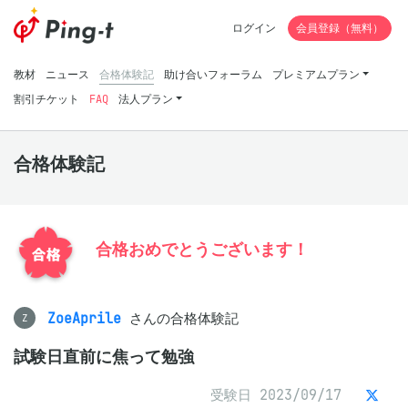
ログイン
会員登録（無料）
教材
ニュース
合格体験記
助け合いフォーラム
プレミアムプラン
割引チケット
FAQ
法人プラン
合格体験記
合格おめでとうございます！
ZoeAprile
さんの合格体験記
Z
試験日直前に焦って勉強
受験日 2023/09/17