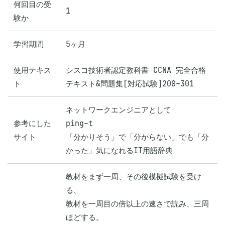
何回目の受
1
験か
学習期間
5ヶ月
使用テキス
シスコ技術者認定教科書 CCNA 完全合格
ト
テキスト&問題集[対応試験]200-301
ネットワークエンジニアとして

参考にした
ping-t

サイト
「分かりそう」で「分からない」でも「分
かった」気になれるIT用語辞典
教材をまず一周、その後模擬試験を受け
る、

教材を一周目の倍以上の速さで読み、三周
ほどする。
