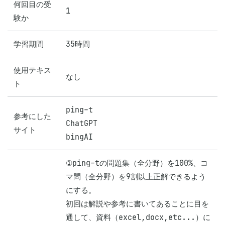
何回目の受
1
験か
学習期間
35時間
使用テキス
なし
ト
ping-t

参考にした
ChatGPT

サイト
bingAI
①ping-tの問題集（全分野）を100%、コ
マ問（全分野）を9割以上正解できるよう
にする。

初回は解説や参考に書いてあることに目を
通して、資料（excel,docx,etc...）に