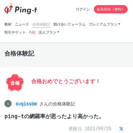
ログイン
会員登録（無料）
教材
ニュース
合格体験記
助け合いフォーラム
プレミアムプラン
割引チケット
FAQ
法人プラン
合格体験記
合格おめでとうございます！
sugissbm
さんの合格体験記
s
ping-tの網羅率が思ったより高かった。
受験日 2023/09/25