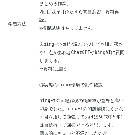
まとめる作業。

2回目以降はひたすら問題演習⇒資料再
読。

学習方法
※模擬試験はやってません

②ping-tの解説読んで少しでも腑に落ち
ない点があればChatGPTやbingAIに質問
しまくる。

⇒資料に追記

③実際のLinux環境で動作確認
ping-tの問題解説の網羅率が意外と高い
印象でした。ping-tの問題解説にくまな
く目を通して勉強しておけば60問中50問
は自信持って回答できると思います。

個人的にちょっと不満だったのが、