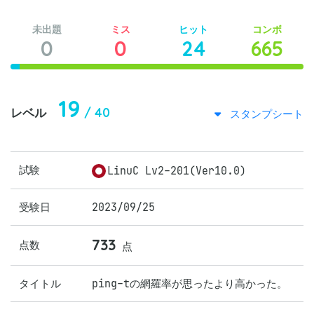
未出題
ミス
ヒット
コンボ
0
0
24
665
19
/ 40
レベル
スタンプシート
試験
LinuC Lv2-201(Ver10.0)
受験日
2023/09/25
733
点数
点
タイトル
ping-tの網羅率が思ったより高かった。