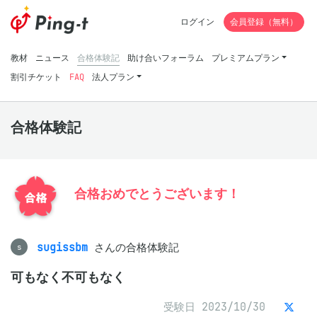
ログイン
会員登録（無料）
教材
ニュース
合格体験記
助け合いフォーラム
プレミアムプラン
割引チケット
FAQ
法人プラン
合格体験記
合格おめでとうございます！
sugissbm
さんの合格体験記
s
可もなく不可もなく
受験日 2023/10/30