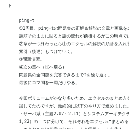
ト
ping-t

①1周目、ping-tの問題集の正解＆解説の文章と画像
題順そのままに貼ると話の流れが前後するがこの時点では
②章が一つ終わったら①のエクセルの解説の順番を入れ
索引（後述）もつけていく。

③問題演習。

④次の章へ（①へ戻る）

問題集の全問題を完答できるまで↑を繰り返す。

最後にコマ問を一周だけやる。

今回ボリュームがかなり多いため、エクセルのまとめ方
誤してたのですが、最終的に以下のやり方で進めました。
・サーバ系（主題2.07～2.11）とシステムアーキテクチ
1,23）の二つに分けて、それぞれをエクセルにまとめる