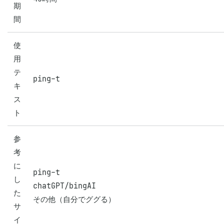
期
間
使
用
テ
ping-t
キ
ス
ト
参
考
に
ping-t

し
chatGPT/bingAI

た
その他（自分でググる）
サ
イ