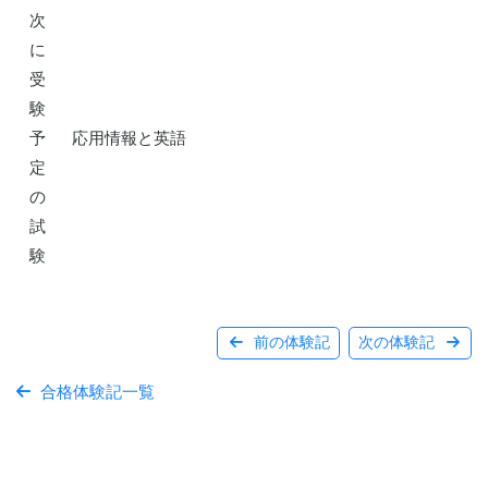
次
に
受
験
予
応用情報と英語
定
の
試
験
前の体験記
次の体験記
合格体験記一覧