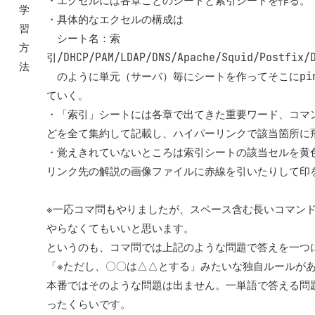
・エクセルには各章ごとのシートと索引シートを作る。

学
・具体的なエクセルの構成は

習
　シート名：索
方
引/DHCP/PAM/LDAP/DNS/Apache/Squid/Postfix/D
法
　のように単元（サーバ）毎にシートを作ってそこにpin
ていく。

・「索引」シートには各章で出てきた重要ワード、コマ
どを全て集約して記載し、ハイパーリンクで該当箇所に飛
・覚えきれていないところは索引シートの該当セルを黄
リンク先の解説の画像ファイルに赤線を引いたりして印を
※一応コマ問もやりましたが、スペース含む長いコマン
やらなくてもいいと思います。

というのも、コマ問では上記のような問題で答えを一つ
「※ただし、〇〇は△△とする」みたいな独自ルールがあ
本番ではそのような問題は出ません。一単語で答える問題
ったくらいです。
