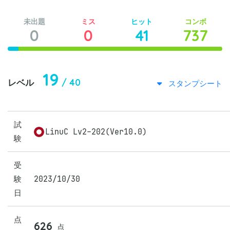
未出題
ミス
ヒット
コンボ
0
0
41
737
19
/ 40
レベル
スタンプシート
試
LinuC Lv2-202(Ver10.0)
験
受
験
2023/10/30
日
点
626
点