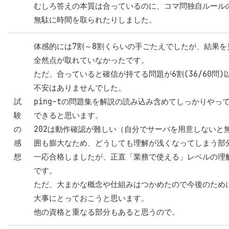
むしろ答えの本質は合っているのに、コマ問独自ルール
無駄に時間を取られたりしました。
体感的には7割～8割くらいの手ごたえでしたが、結果を
全然点が取れていなかったです。

ただ、合っていると確信が持てる問題が6割(36/60問
不安はありませんでした。

試
ping-tの問題集を解説の読み込み含めてしっかりやっ
験
できると思います。

の
202は動作確認が難しい（自分でサーバを用意しないと
感
囲も膨大なため、どうしても理解が浅くなってしまう部
想
一応合格しましたが、正直「業務で使える」レベルの理
です。

ただ、大まかな概念や仕組みはつかめたので今後のため
大事にとっておこうと思います。

他の資格と重なる部分もあると思うので。