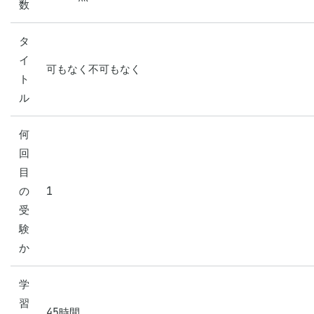
数
タ
イ
可もなく不可もなく
ト
ル
何
回
目
の
1
受
験
か
学
習
45時間