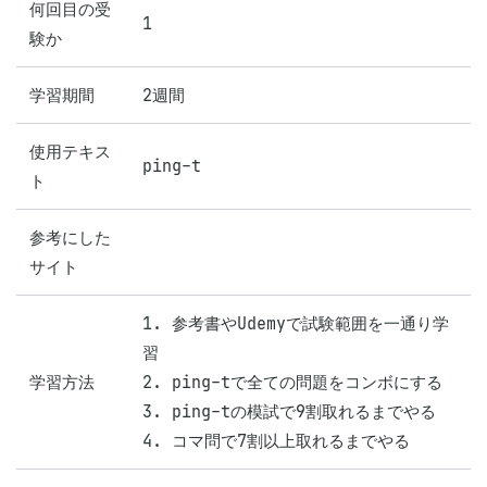
何回目の受
1
験か
学習期間
2週間
使用テキス
ping-t
ト
参考にした
サイト
1. 参考書やUdemyで試験範囲を一通り学
習

学習方法
2. ping-tで全ての問題をコンボにする

3. ping-tの模試で9割取れるまでやる

4. コマ問で7割以上取れるまでやる