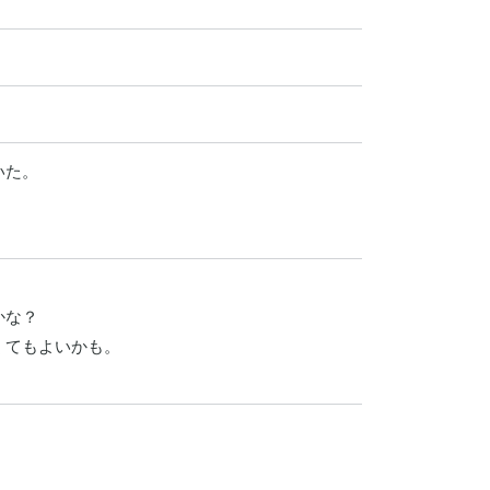
た。

な？

てもよいかも。
