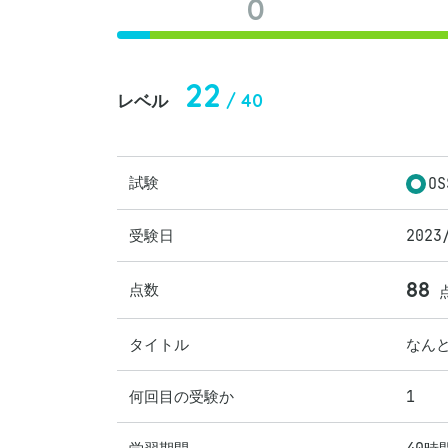
0
22
/ 40
レベル
試験
OS
受験日
2023
88
点数
タイトル
なん
何回目の受験か
1