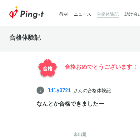
教材
ニュース
合格体験記
助け合
合格体験記
合格おめでとうございます！
lily0721
さんの合格体験記
l
なんとか合格できましたー
未出題