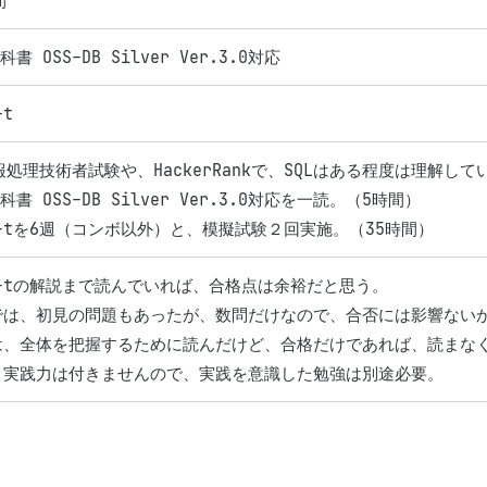
間
科書 OSS-DB Silver Ver.3.0対応
-t
報処理技術者試験や、HackerRankで、SQLはある程度は理解してい
教科書 OSS-DB Silver Ver.3.0対応を一読。（5時間）

g-tを6週（コンボ以外）と、模擬試験２回実施。（35時間）
g-tの解説まで読んでいれば、合格点は余裕だと思う。

では、初見の問題もあったが、数問だけなので、合否には影響ないか
は、全体を把握するために読んだけど、合格だけであれば、読まなく
、実践力は付きませんので、実践を意識した勉強は別途必要。