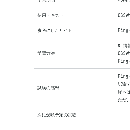
学習期間
40時
使用テキスト
OSS教
参考にしたサイト
Ping
# 情
学習方法
OSS
Pin
Pin
試験
試験の感想
緑本
ただ
次に受験予定の試験