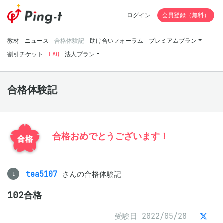
ログイン
会員登録（無料）
教材
ニュース
合格体験記
助け合いフォーラム
プレミアムプラン
割引チケット
FAQ
法人プラン
合格体験記
合格おめでとうございます！
tea5107
さんの合格体験記
t
102合格
受験日 2022/05/28